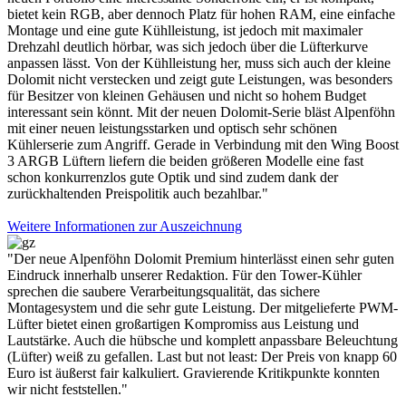
bietet kein RGB, aber dennoch Platz für hohen RAM, eine einfache
Montage und eine gute Kühlleistung, ist jedoch mit maximaler
Drehzahl deutlich hörbar, was sich jedoch über die Lüfterkurve
anpassen lässt. Von der Kühlleistung her, muss sich auch der kleine
Dolomit nicht verstecken und zeigt gute Leistungen, was besonders
für Besitzer von kleinen Gehäusen und nicht so hohem Budget
interessant sein könnt. Mit der neuen Dolomit-Serie bläst Alpenföhn
mit einer neuen leistungsstarken und optisch sehr schönen
Kühlerserie zum Angriff. Gerade in Verbindung mit den Wing Boost
3 ARGB Lüftern liefern die beiden größeren Modelle eine fast
schon konkurrenzlos gute Optik und sind zudem dank der
zurückhaltenden Preispolitik auch bezahlbar."
Weitere Informationen zur Auszeichnung
"Der neue Alpenföhn Dolomit Premium hinterlässt einen sehr guten
Eindruck innerhalb unserer Redaktion. Für den Tower-Kühler
sprechen die saubere Verarbeitungsqualität, das sichere
Montagesystem und die sehr gute Leistung. Der mitgelieferte PWM-
Lüfter bietet einen großartigen Kompromiss aus Leistung und
Lautstärke. Auch die hübsche und komplett anpassbare Beleuchtung
(Lüfter) weiß zu gefallen. Last but not least: Der Preis von knapp 60
Euro ist äußerst fair kalkuliert. Gravierende Kritikpunkte konnten
wir nicht feststellen."