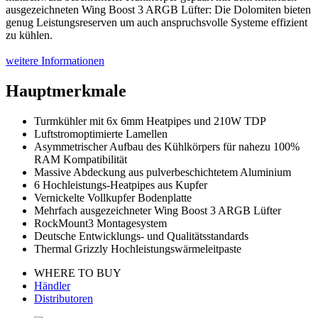
ausgezeichneten Wing Boost 3 ARGB Lüfter: Die Dolomiten bieten
genug Leistungsreserven um auch anspruchsvolle Systeme effizient
zu kühlen.
weitere Informationen
Hauptmerkmale
Turmkühler mit 6x 6mm Heatpipes und 210W TDP
Luftstromoptimierte Lamellen
Asymmetrischer Aufbau des Kühlkörpers für nahezu 100%
RAM Kompatibilität
Massive Abdeckung aus pulverbeschichtetem Aluminium
6 Hochleistungs-Heatpipes aus Kupfer
Vernickelte Vollkupfer Bodenplatte
Mehrfach ausgezeichneter Wing Boost 3 ARGB Lüfter
RockMount3 Montagesystem
Deutsche Entwicklungs- und Qualitätsstandards
Thermal Grizzly Hochleistungswärmeleitpaste
WHERE TO BUY
Händler
Distributoren