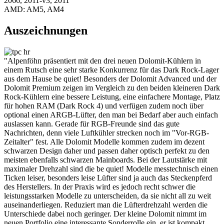
2066, 2011-v3, 2011
AMD: AM5, AM4
Auszeichnungen
"Alpenföhn präsentiert mit den drei neuen Dolomit-Kühlern in
einem Rutsch eine sehr starke Konkurrenz für das Dark Rock-Lager
aus dem Hause be quiet! Besonders der Dolomit Advanced und der
Dolomit Premium zeigen im Vergleich zu den beiden kleineren Dark
Rock-Kühlern eine bessere Leistung, eine einfachere Montage, Platz
für hohen RAM (Dark Rock 4) und verfügen zudem noch über
optional einen ARGB-Lüfter, den man bei Bedarf aber auch einfach
auslassen kann. Gerade für RGB-Freunde sind das gute
Nachrichten, denn viele Luftkühler strecken noch im "Vor-RGB-
Zeitalter" fest. Alle Dolomit Modelle kommen zudem im dezent
schwarzen Design daher und passen daher optisch perfekt zu den
meisten ebenfalls schwarzen Mainboards. Bei der Lautstärke mit
maximaler Drehzahl sind die be quiet! Modelle messtechnisch einen
Ticken leiser, besonders leise Lüfter sind ja auch das Steckenpferd
des Herstellers. In der Praxis wird es jedoch recht schwer die
leistungsstarken Modelle zu unterscheiden, da sie nicht all zu weit
auseinanderliegen. Reduziert man die Lüfterdrehzahl werden die
Unterschiede dabei noch geringer. Der kleine Dolomit nimmt im
neuen Portfolio eine interessante Sonderrolle ein, er ist kompakt,