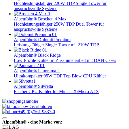
Hochleistungsfähiger 220W TDP Single Tower für
anspruchsvolle Systeme
Alpenföhn® Brocken 4 Max
Hochleistungsfähiger 250W TDP Dual Tower für
anspruchsvolle Systeme
Alpenföhn® Dolomit Premium
Leistungsfähiger Single Tower mit 210W TDP
Alpenföhn® Black Ridge
Low-Profile Kühler in Zusammenarbeit mit DAN Cases
Alpenföhn® Panorama 2
Ultrakompakter 95W TDP Top Blow CPU Kühler
Alpenföhn® Silvretta
Flacher CPU Kühler für Mini-ITX/Micro ATX
Händler
Distributoren
+49 (0)7561 9837-0
Alpenföhn® - eine Marke von:
EKL AG