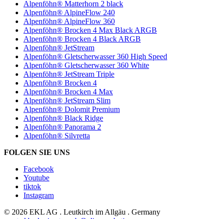
Alpenföhn® Matterhorn 2 black
Alpenföhn® AlpineFlow 240
Alpenföhn® AlpineFlow 360
Alpenföhn® Brocken 4 Max Black ARGB
Alpenföhn® Brocken 4 Black ARGB
Alpenföhn® JetStream
Alpenföhn® Gletscherwasser 360 High Speed
Alpenföhn® Gletscherwasser 360 White
Alpenföhn® JetStream Triple
Alpenföhn® Brocken 4
Alpenföhn® Brocken 4 Max
Alpenföhn® JetStream Slim
Alpenföhn® Dolomit Premium
Alpenföhn® Black Ridge
Alpenföhn® Panorama 2
Alpenföhn® Silvretta
FOLGEN SIE UNS
Facebook
Youtube
tiktok
Instagram
© 2026 EKL AG . Leutkirch im Allgäu . Germany