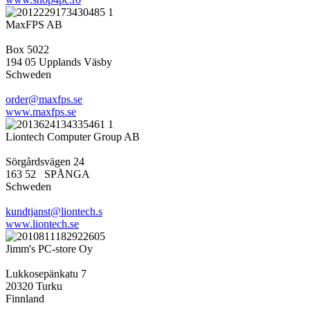
MaxFPS AB
Box 5022
194 05 Upplands Väsby
Schweden
order@maxfps.se
www.maxfps.se
Liontech Computer Group AB
Sörgårdsvägen 24
163 52 SPÅNGA
Schweden
kundtjanst@liontech.s
www.liontech.se
Jimm's PC-store Oy
Lukkosepänkatu 7
20320 Turku
Finnland