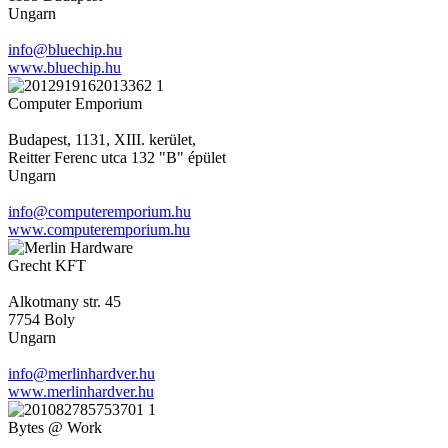
Ungarn
info@bluechip.hu
www.bluechip.hu
Computer Emporium
Budapest, 1131, XIII. kerület,
Reitter Ferenc utca 132 "B" épület
Ungarn
info@computeremporium.hu
www.computeremporium.hu
Grecht KFT
Alkotmany str. 45
7754 Boly
Ungarn
info@merlinhardver.hu
www.merlinhardver.hu
Bytes @ Work