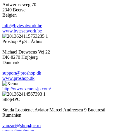
Antwerpseweg 70
2340 Beerse
Belgien
info@bytesatwork.be
www.bytesatwork.be
Proshop ApS - Århus
Michael Drewsens Vej 22
DK-8270 Højbjerg
Danmark
support@proshop.dk
www.proshop.dk
http://www.xenon-jp.com/
Shop4PC
Strada Locotenet Aviator Marcel Andreescu 9 București
Rumänien
vanzari@shop4pc.ro
www.shop4pc.ro