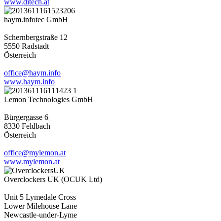
www.ditech.at
haym.infotec GmbH
Schernbergstraße 12
5550 Radstadt
Österreich
office@haym.info
www.haym.info
Lemon Technologies GmbH
Bürgergasse 6
8330 Feldbach
Österreich
office@mylemon.at
www.mylemon.at
Overclockers UK (OCUK Ltd)
Unit 5 Lymedale Cross
Lower Milehouse Lane
Newcastle-under-Lyme