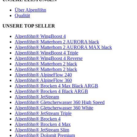
Über Alpenföhn
Qualität
UNSERE TOP SELLER
Alpenföhn® WingBoost 4
Alpenföhn® Matterhorn 2 AURORA black
Alpenföhn® Matterhorn 2 AURORA MAX black
Alpenföhn® WingBoost 4 Triple
Alpenföhn® WingBoost 4 Reverse
Alpenföhn® Matterhorn 2 black
Alpenföhn® Matterhorn 2 black
Alpenföhn® AlpineFlow 240
Alpenföhn® AlpineFlow 360
Alpenföhn® Brocken 4 Max Black ARGB
Alpenföhn® Brocken 4 Black ARGB
Alpenföhn® JetStream
Alpenföhn® Gletscherwasser 360 High Speed
Alpenföhn® Gletscherwasser 360 White
Alpenföhn® JetStream Triple
Alpenföhn® Brocken 4
Alpenföhn® Brocken 4 Max
Alpenföhn® JetStream Slim
Alpenföhn® Dolomit Premium