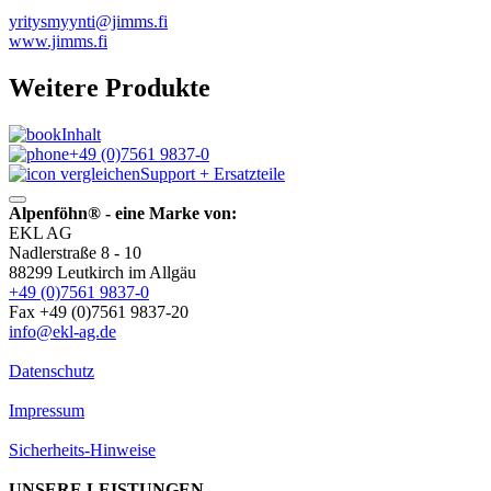
yritysmyynti@jimms.fi
www.jimms.fi
Weitere Produkte
Inhalt
+49 (0)7561 9837-0
Support + Ersatzteile
Alpenföhn® - eine Marke von:
EKL AG
Nadlerstraße 8 - 10
88299 Leutkirch im Allgäu
+49 (0)7561 9837-0
Fax +49 (0)7561 9837-20
info@ekl-ag.de
Datenschutz
Impressum
Sicherheits-Hinweise
UNSERE LEISTUNGEN