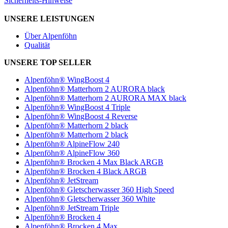
Sicherheits-Hinweise
UNSERE LEISTUNGEN
Über Alpenföhn
Qualität
UNSERE TOP SELLER
Alpenföhn® WingBoost 4
Alpenföhn® Matterhorn 2 AURORA black
Alpenföhn® Matterhorn 2 AURORA MAX black
Alpenföhn® WingBoost 4 Triple
Alpenföhn® WingBoost 4 Reverse
Alpenföhn® Matterhorn 2 black
Alpenföhn® Matterhorn 2 black
Alpenföhn® AlpineFlow 240
Alpenföhn® AlpineFlow 360
Alpenföhn® Brocken 4 Max Black ARGB
Alpenföhn® Brocken 4 Black ARGB
Alpenföhn® JetStream
Alpenföhn® Gletscherwasser 360 High Speed
Alpenföhn® Gletscherwasser 360 White
Alpenföhn® JetStream Triple
Alpenföhn® Brocken 4
Alpenföhn® Brocken 4 Max